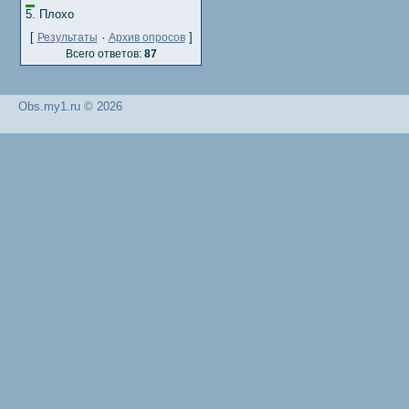
5.
Плохо
[
·
]
Результаты
Архив опросов
Всего ответов:
87
Obs.my1.ru © 2026