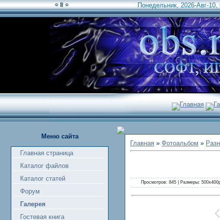
Понедельник, 2026-Авг-10, 
Главная
Г
Меню сайта
Главная
»
Фотоальбом
»
Разн
Главная страница
Каталог файлов
Каталог статей
Просмотров: 845 | Размеры: 500x400px
Форум
Галерея
Гостевая книга