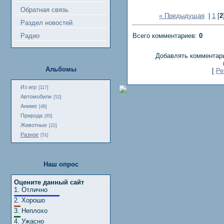
Обратная связь
« Предыдущая
|
1
[
2
Раздел новостей
Всего комментариев:
0
Радио
Добавлять комментари
Альбомы
[
Ре
Из игр
[117]
Автомобили
[52]
Аниме
[48]
Природа
[65]
Животные
[22]
Разное
[51]
Наш опрос
Оцените данный сайт
1.
Отлично
2.
Хорошо
3.
Неплохо
4.
Ужасно