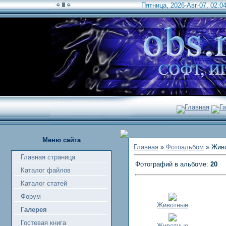
Пятница, 2026-Авг-07, 02:0
Главная
Г
Меню сайта
Главная
»
Фотоальбом
» Жив
Главная страница
Фотографий в альбоме:
20
Каталог файлов
Каталог статей
Форум
Животные
Галерея
Гостевая книга
Животные