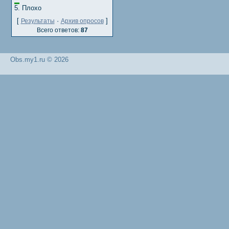
5.
Плохо
[
·
]
Результаты
Архив опросов
Всего ответов:
87
Obs.my1.ru © 2026