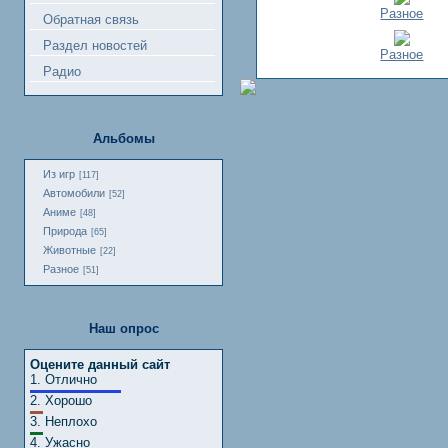
Разное
Обратная связь
Раздел новостей
Разное
Радио
Альбомы
Из игр
[117]
Автомобили
[52]
Аниме
[48]
Природа
[65]
Животные
[22]
Разное
[51]
Наш опрос
Оцените данный сайт
1.
Отлично
2.
Хорошо
3.
Неплохо
4.
Ужасно