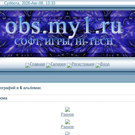
Суббота, 2026-Авг-08, 13:33
Главная
Галерея
Регистрация
Вход
ографий в
6
альбомах.
бома
Разное
Разное