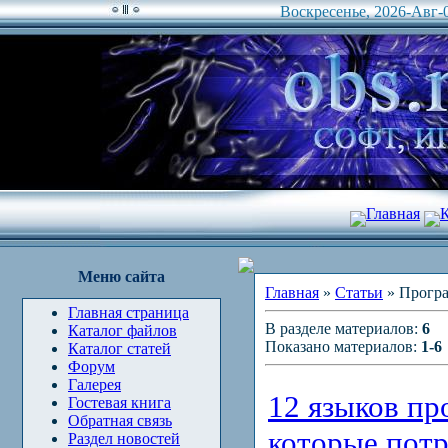
Воскресенье, 2026-Авг-0
Главная
К
Меню сайта
Главная
»
Статьи
» Прогр
Главная страница
В разделе материалов:
6
Каталог файлов
Показано материалов:
1-6
Каталог статей
Форум
Галерея
12 языков п
Гостевая книга
Обратная связь
которые пот
Раздел новостей