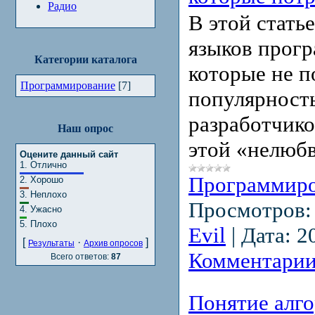
Радио
В этой стать
языков прог
Категории каталога
которые не п
Программирование
[7]
популярност
разработчико
Наш опрос
этой «нелюбв
Оцените данный сайт
1.
Отлично
Программир
2.
Хорошо
3.
Неплохо
Просмотров:
4.
Ужасно
5.
Плохо
Evil
|
Дата:
2
[
·
]
Результаты
Архив опросов
Комментарии
Всего ответов:
87
Понятие алго