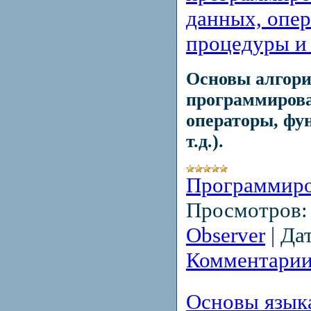
данных, опер
процедуры и т
Основы алгори
программирова
операторы, фу
т.д.).
Программир
Просмотров:
Observer
|
Дат
Комментарии
Основы язык