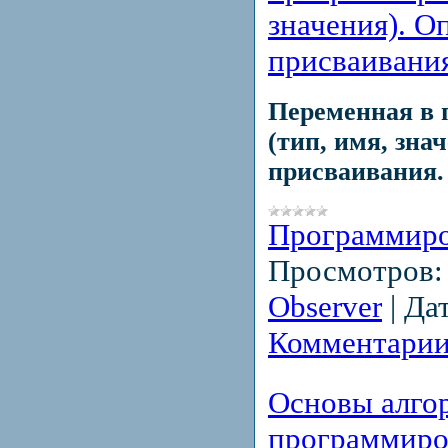
значения). О
присваивания
Переменная в
(тип, имя, зна
присваивания.
Программир
Просмотров:
Observer
|
Дат
Комментарии
Основы алго
программиро