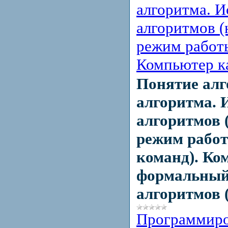
алгоритма. 
алгоритмов (
режим работы
Компьютер к
Понятие алг
алгоритма. 
алгоритмов (
режим работ
команд). Ко
формальный
алгоритмов 
Программир