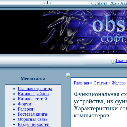
Суббота, 2026-Авг
Главн
Меню сайта
Главная
»
Статьи
»
Железо
Главная страница
Функциональная сх
Каталог файлов
Каталог статей
устройства, их фун
Форум
Характеристики со
Галерея
Гостевая книга
компьютеров.
Обратная связь
Раздел новостей