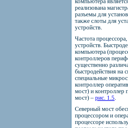
компьютера является
реализована магист
разъемы для установ
также слоты для ус
устройств.
Частота процессора
устройств. Быстрод
компьютера (процесс
контроллеров периф
существенно различа
быстродействия на с
специальные микрос
контроллер операти
мост) и контроллер
мост) –
рис. 1.5
.
Северный мост обес
процессором и опер
процессоре использ