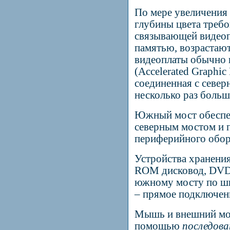
По мере увеличения
глубины цвета треб
связывающей видеоп
памятью, возрастают
видеоплаты обычно 
(
Accelerated
Graphic
соединенная с север
несколько раз боль
Южный мост обеспе
северным мостом и 
периферийного обор
Устройства хранени
ROM
дисковод,
DV
южному мосту по 
– прямое подключени
Мышь и внешний мо
помощью
последов