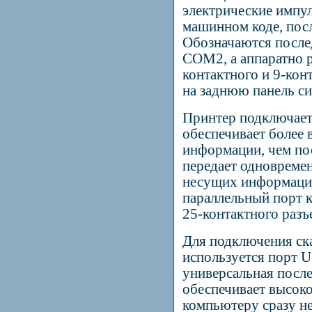
электрические импу
машинном коде, посл
Обозначаются после
COM
2, а аппаратно
контактного и 9-кон
на заднюю панель си
Принтер подключает
обеспечивает более
информации, чем пос
передает одновремен
несущих информацию
параллельный порт 
25-контактного разъ
Для подключения ск
используется порт
U
универсальная после
обеспечивает высок
компьютеру сразу н