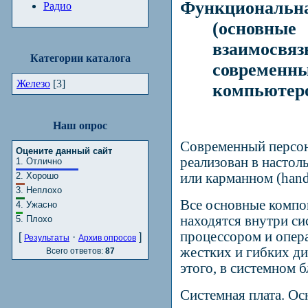
Функционал
Радио
(основные
взаимос
Категории каталога
соврем
Железо
[3]
компьютер
Наш опрос
Современный персо
Оцените данный сайт
реализован в настол
1.
Отлично
2.
Хорошо
или карманном (
han
3.
Неплохо
Все основные компо
4.
Ужасно
находятся внутри си
5.
Плохо
процессором и опер
[
·
]
Результаты
Архив опросов
жестких и гибких д
Всего ответов:
87
этого, в системном б
Системная плата. О