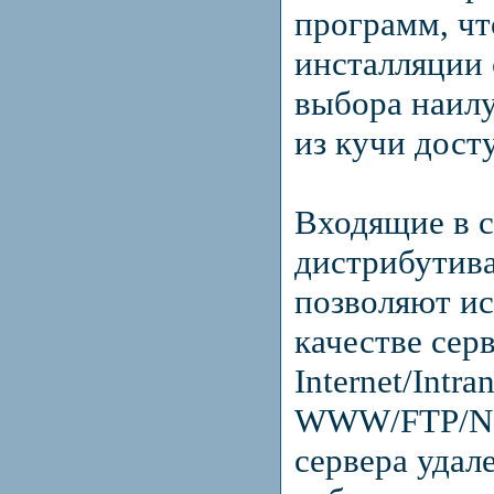
программ, чт
инсталляции 
выбора наил
из кучи дост
Входящие в с
дистрибутив
позволяют ис
качестве сер
Internet/Intra
WWW/FTP/New
сервера удал