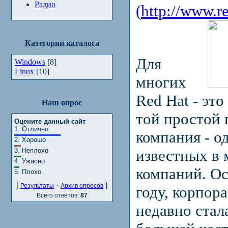
Радио
(
http://www.r
Категории каталога
Для
Windows
[8]
Linux
[10]
многих
Red Hat - это
Наш опрос
той простой 
Оцените данный сайт
1.
Отлично
компания - о
2.
Хорошо
3.
Неплохо
известных в 
4.
Ужасно
компаний. Ос
5.
Плохо
[
·
]
Результаты
Архив опросов
году, корпор
Всего ответов:
87
недавно стал