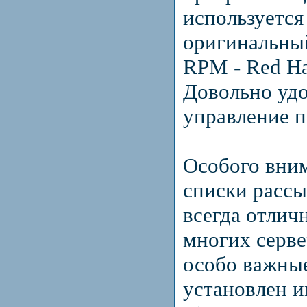
используется
оригинальны
RPM - Red Ha
Довольно уд
управление п
Особого вни
списки рассы
всегда отлич
многих серв
особо важные
установлен и