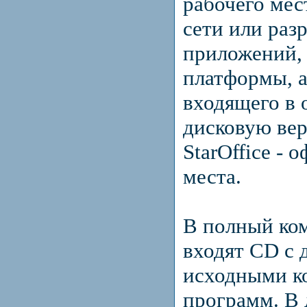
рабочего мес
сети или раз
приложений,
платформы, а
входящего в
дисковую вер
StarOffice - 
места.
В полный ко
входят CD с 
исходными к
программ. В 