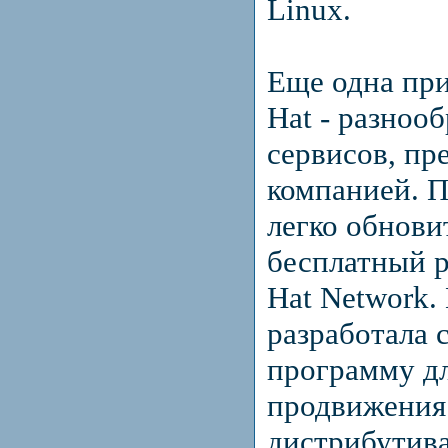
Linux.
Еще одна при
Hat - разноо
сервисов, пр
компанией. 
легко обнови
бесплатный 
Hat Network.
разработала
программу д
продвижения
дистрибутива