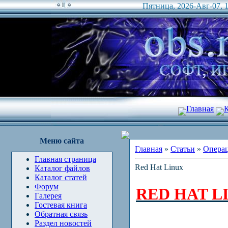
Пятница, 2026-Авг-07, 1
Главная
К
Меню сайта
Главная
»
Статьи
»
Опера
Главная страница
Red Hat Linux
Каталог файлов
Каталог статей
Форум
RED HAT L
Галерея
Гостевая книга
Обратная связь
Раздел новостей