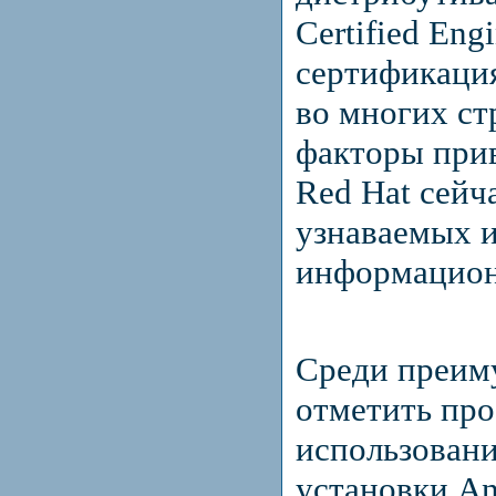
Certified Eng
сертификаци
во многих ст
факторы прив
Red Hat сейч
узнаваемых 
информацион
Среди преим
отметить пр
использован
установки An