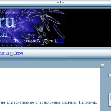
Приветствую Вас
Гость
|
RSS
рация
Вход
т на альтернативные операционные системы. Например,