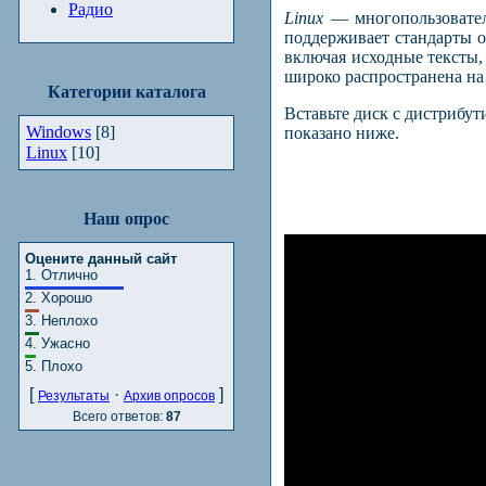
Радио
Linux
— многопользовател
поддерживает стандарты 
включая исходные тексты,
широко распространена н
Категории каталога
Вставьте диск с дистрибу
Windows
[8]
показано ниже.
Linux
[10]
Наш опрос
Оцените данный сайт
1.
Отлично
2.
Хорошо
3.
Неплохо
4.
Ужасно
5.
Плохо
[
·
]
Результаты
Архив опросов
Всего ответов:
87