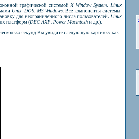
й оконной графической системой
X Window System
.
Linux
емами
Unix
,
DOS
,
MS Windows
. Все компоненты системы,
тановку для неограниченного числа пользователей.
Linux
их платформ (
DEC AXP
,
Power Macintosh
и др.).
 несколько секунд Вы увидите следующую картинку как