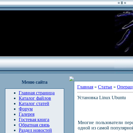
Меню сайта
Главная
»
Статьи
»
Операц
Главная страница
Установка Linux Ubuntu
Каталог файлов
Каталог статей
Форум
Галерея
Гостевая книга
Многие пользователи пер
Обратная связь
одной из самой популярно
Раздел новостей