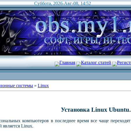
Суббота, 2026-Авг-08, 14:52
Главная
Каталог статей
Регист
ионные системы
»
Linux
Установка
Linux
Ubuntu
.
сональных компьютеров в последнее время все чаще переходя
й является
Linux
.