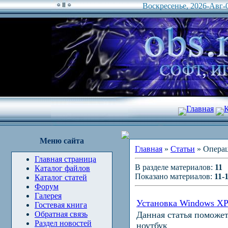
Воскресенье, 2026-Авг-0
Главная
К
Меню сайта
Главная
»
Статьи
» Опера
Главная страница
В разделе материалов:
11
Каталог файлов
Показано материалов:
11-
Каталог статей
Форум
Галерея
Установка Windows XP 
Гостевая книга
Обратная связь
Данная статья поможе
Раздел новостей
ноутбук