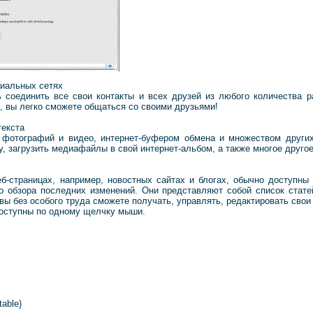
циальных сетях
ь соединить все свои контакты и всех друзей из любого количества р
ы, вы легко сможете общаться со своими друзьями!
текста
 фотографий и видео, интернет-буфером обмена и множеством други
у, загрузить медиафайлы в свой интернет-альбом, а также многое другое
б-страницах, например, новостных сайтах и блогах, обычно доступны
 обзора последних изменений. Они представляют собой список стате
 вы без особого труда сможете получать, управлять, редактировать сво
 доступны по одному щелчку мыши.
table)