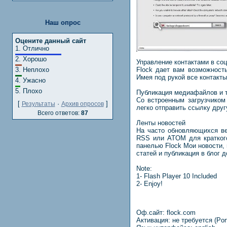
Наш опрос
Оцените данный сайт
1.
Отлично
2.
Хорошо
Управление контактами в со
3.
Неплохо
Flock дает вам возможност
Имея под рукой все контакт
4.
Ужасно
5.
Плохо
Публикация медиафайлов и 
Со встроенным загрузчиком
[
·
]
Результаты
Архив опросов
легко отправить ссылку друг
Всего ответов:
87
Ленты новостей
На часто обновляющихся ве
RSS или ATOM для краткого
панелью Flock Мои новости,
статей и публикация в блог
Note:
1- Flash Player 10 Included
2- Enjoy!
Оф.сайт: flock.com
Активация: не требуется (Por