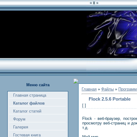
Меню сайта
Главная
»
Файлы
»
Программ
Главная страница
Flock 2.5.6 Portable
Каталог файлов
[ ]
Каталог статей
Flock - веб-браузер, постр
Форум
просмотру веб-страниц и до
Галерея
т.д.
Гостевая книга
Мой мир