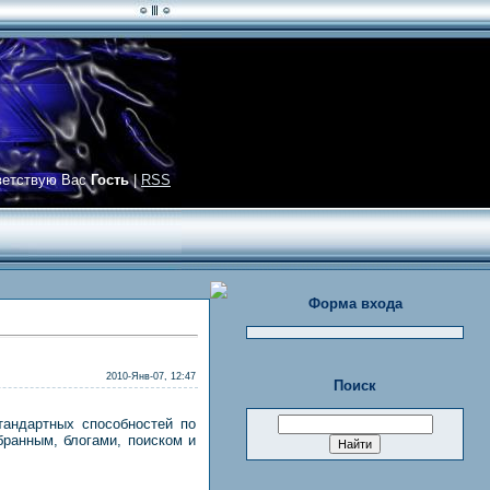
ветствую Вас
Гость
|
RSS
Форма входа
2010-Янв-07, 12:47
Поиск
стандартных способностей по
бранным, блогами, поиском и