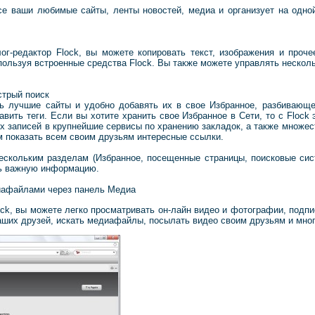
се ваши любимые сайты, ленты новостей, медиа и организует на одно
ог-редактор Flock, вы можете копировать текст, изображения и проч
спользуя встроенные средства Flock. Вы также можете управлять нескол
стрый поиск
ть лучшие сайты и удобно добавять их в свое Избранное, разбивающе
вить теги. Если вы хотите хранить свое Избранное в Сети, то с Flock 
ех записей в крупнейшие сервисы по хранению закладок, а также множес
 показать всем своим друзьям интересные ссылки.
нескольким разделам (Избранное, посещенные страницы, поисковые сис
ть важную информацию.
иафайлами через панель Медиа
ck, вы можете легко просматривать он-лайн видео и фотографии, подпи
ваших друзей, искать медиафайлы, посылать видео своим друзьям и мног