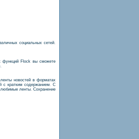
азличных социальных сетей.
х функций Flock вы сможете
.
 ленты новостей в форматах
й с кратким содержанием. С
и любимые ленты. Сохранение