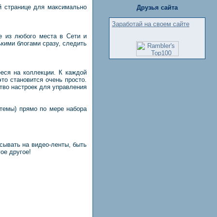
й странице для максимально
Друзья сайта
Заработай на своем сайте
ее из любого места в Сети и
ькими блогами сразу, следить
еся на коллекции. К каждой
это становится очень просто.
тво настроек для управления
темы) прямо по мере набора
сывать на видео-ленты, быть
ое другое!