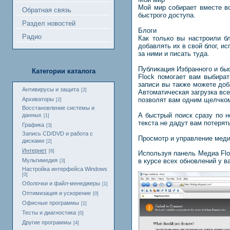
Мой мир собирает вместе в
Обратная связь
быстрого доступа.
Раздел новостей
Блоги
Радио
Как только вы настроили бл
добавлять их в свой блог, и
за ними и писать туда.
Публикация Избранного и бы
Категории каталога
Flock помогает вам выбира
записи вы также можете доба
Антивирусы и защита
[2]
Автоматическая загрузка вс
Архиваторы
позволят вам одним щелчком
[2]
Восстановление системы и
А быстрый поиск сразу по 
данных
[1]
текста не дадут вам потеря
Графика
[3]
Запись CD/DVD и работа с
Просмотр и управление мед
дисками
[2]
Интернет
[6]
Используя панель Медиа Flo
в курсе всех обновлений у 
Мультимедия
[3]
Настройка интерфейса Windows
[0]
Оболочки и файл-менеджеры
[1]
Оптимизация и ускорение
[0]
Офисные программы
[1]
Тесты и диагностика
[0]
Другие программы
[4]