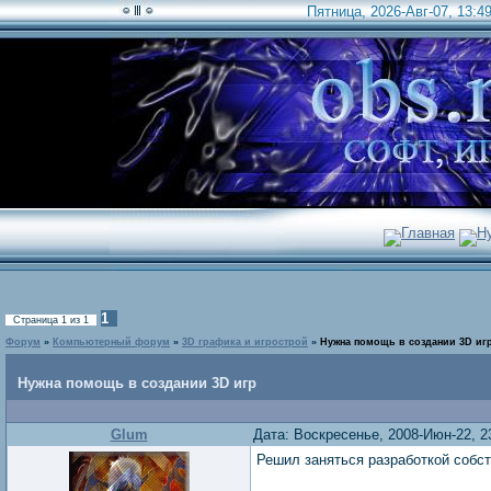
Пятница, 2026-Авг-07, 13:4
Главная
Н
1
Страница
1
из
1
Форум
»
Компьютерный форум
»
3D графика и игрострой
»
Нужна помощь в создании 3D иг
Нужна помощь в создании 3D игр
Glum
Дата: Воскресенье, 2008-Июн-22, 2
Решил заняться разработкой собст