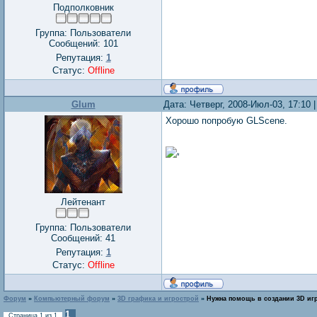
Подполковник
Группа: Пользователи
Сообщений:
101
Репутация:
1
Статус:
Offline
Glum
Дата: Четверг, 2008-Июл-03, 17:10
Хорошо попробую GLScene.
*
Лейтенант
Группа: Пользователи
Сообщений:
41
Репутация:
1
Статус:
Offline
Форум
»
Компьютерный форум
»
3D графика и игрострой
»
Нужна помощь в создании 3D иг
1
Страница
1
из
1