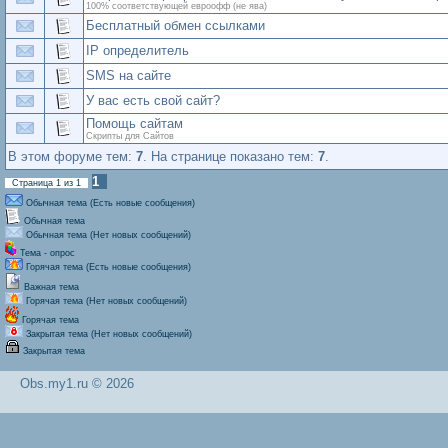
100% соответствующей евроофф (не ява)
Бесплатный обмен ссылками
IP определитель
SMS на сайте
У вас есть свой сайт?
Помощь сайтам
Скрипты для Сайтов
В этом форуме тем:
7
. На странице показано тем:
7
.
1
Страница
1
из
1
Обычная тема (Есть новые сообщения)
Обычная тема
Обычная тема (Нет новых сообщений)
Тема - опрос
Горячая тема (Есть новые сообщения)
Важная тема
Горячая тема (Нет новых сообщений)
Горячая тема
Закрытая тема (Нет новых сообщений)
Закрытая тема
Obs.my1.ru © 2026