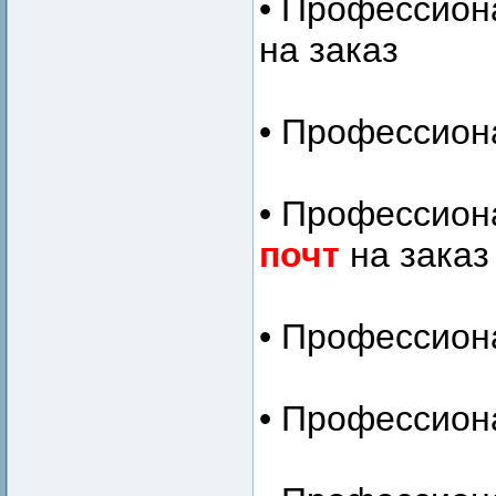
• Профессион
на заказ
• Профессио
• Профессио
почт
на заказ
• Профессио
• Профессио