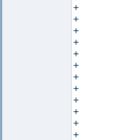
+
+
+
+
+
+
+
+
+
+
+
+