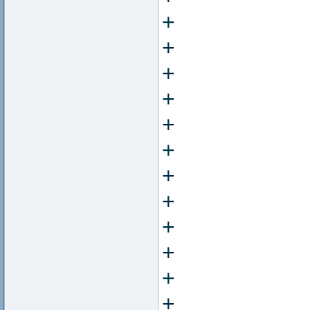
+
+
+
+
+
+
+
+
+
+
+
+