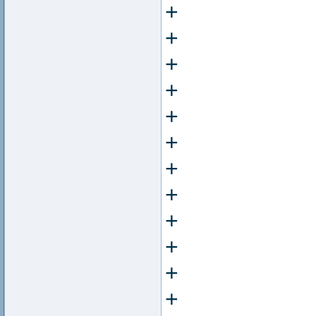
+
+
+
+
+
+
+
+
+
+
+
+