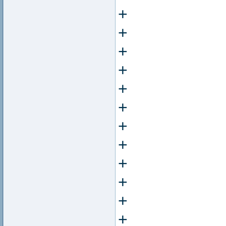
+
+
+
+
+
+
+
+
+
+
+
+