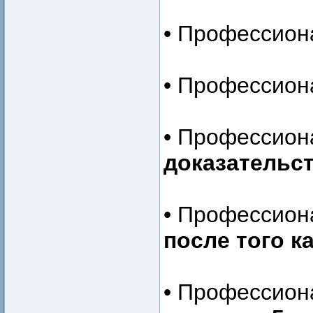
• Профессио
• Профессио
• Профессио
доказательс
• Профессио
после того к
• Профессио