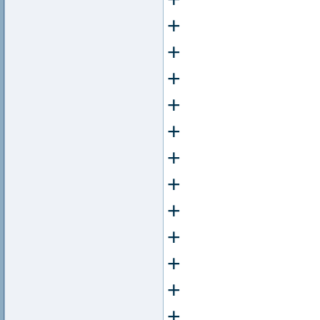
+
+
+
+
+
+
+
+
+
+
+
+