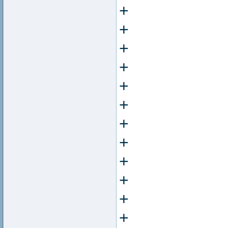
+
+
+
+
+
+
+
+
+
+
+
+