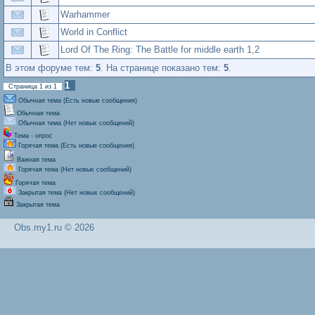
Warhammer
World in Conflict
Lord Of The Ring: The Battle for middle earth 1,2
В этом форуме тем:
5
. На странице показано тем:
5
.
1
Страница
1
из
1
Обычная тема (Есть новые сообщения)
Обычная тема
Обычная тема (Нет новых сообщений)
Тема - опрос
Горячая тема (Есть новые сообщения)
Важная тема
Горячая тема (Нет новых сообщений)
Горячая тема
Закрытая тема (Нет новых сообщений)
Закрытая тема
Obs.my1.ru © 2026