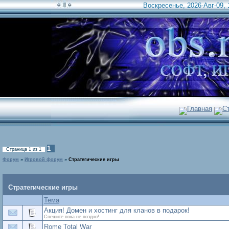
Воскресенье, 2026-Авг-09, 
Главная
С
1
Страница
1
из
1
Форум
»
Игровой форум
»
Стратегические игры
Стратегические игры
Тема
Акция! Домен и хостинг для кланов в подарок!
Спешите пока не поздно!
Rome Total War